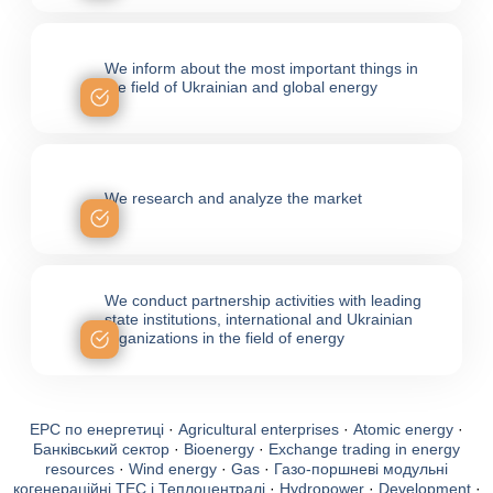
We inform about the most important things in
the field of Ukrainian and global energy
We research and analyze the market
We conduct partnership activities with leading
state institutions, international and Ukrainian
organizations in the field of energy
EPC по енергетиці
·
Agricultural enterprises
·
Atomic energy
·
Банківський сектор
·
Bioenergy
·
Exchange trading in energy
resources
·
Wind energy
·
Gas
·
Газо-поршневі модульні
когенераційні ТЕС і Теплоцентралі
·
Hydropower
·
Development
·