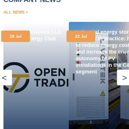
ALL NEWS
OPEN TRADING LLC
Industrial energy sto
28 Jul
22 Jul
Joins Energy Club
systems in practice:
to reduce energy cos
and increase the ene
autonomy of PV
installations in the C
segment