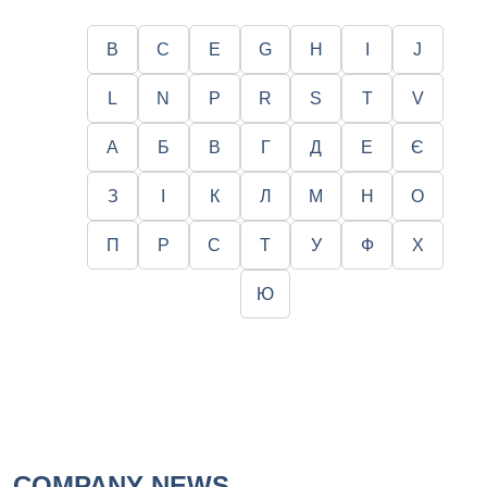
B
C
E
G
H
I
J
L
N
P
R
S
T
V
А
Б
В
Г
Д
Е
Є
З
І
К
Л
М
Н
О
П
Р
С
Т
У
Ф
Х
Ю
COMPANY NEWS