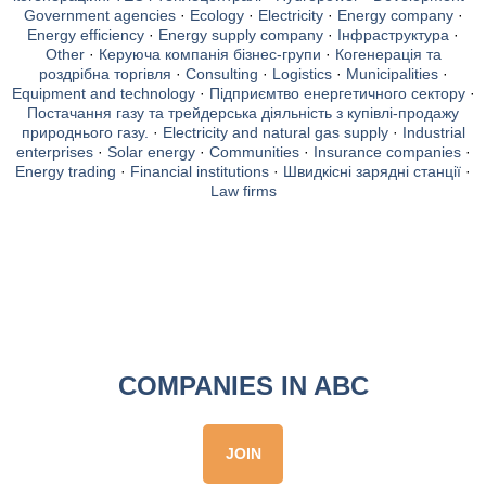
Government agencies
·
Ecology
·
Electricity
·
Energy company
·
Energy efficiency
·
Energy supply company
·
Інфраструктура
·
Other
·
Керуюча компанія бізнес-групи
·
Когенерація та
роздрібна торгівля
·
Consulting
·
Logistics
·
Municipalities
·
Equipment and technology
·
Підприємтво енергетичного сектору
·
Постачання газу та трейдерська діяльність з купівлі-продажу
природнього газу.
·
Electricity and natural gas supply
·
Industrial
enterprises
·
Solar energy
·
Communities
·
Insurance companies
·
Energy trading
·
Financial institutions
·
Швидкісні зарядні станції
·
Law firms
COMPANIES IN ABC
JOIN