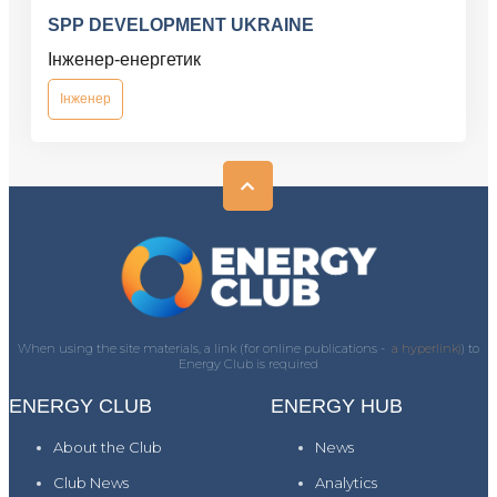
SPP DEVELOPMENT UKRAINE
Інженер-енергетик
Інженер
When using the site materials, a link (for online publications -
a hyperlink)
) to
Energy Club is required
ENERGY CLUB
ENERGY HUB
About the Club
News
Club News
Analytics