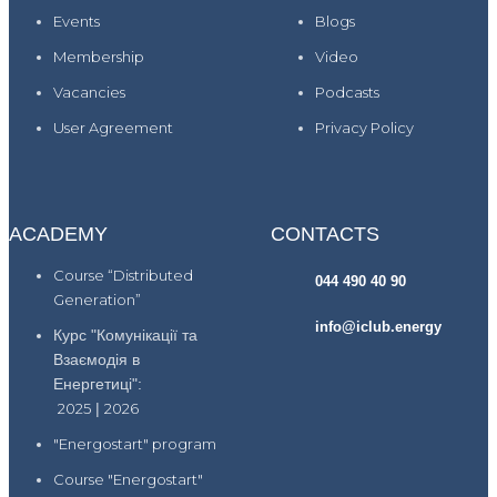
Events
Blogs
Membership
Video
Vacancies
Podcasts
User Agreement
Privacy Policy
ACADEMY
CONTACTS
Course “Distributed
044 490 40 90
Generation”
info@iclub.energy
Курс "Комунікації та
Взаємодія в
Енергетиці":
2025
|
2026
"Energostart" program
Course "Energostart"