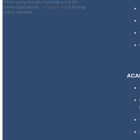
When using the site materials, a link (for
online publications -
a hyperlink)
) to Energy
Club is required
ACA