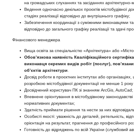
на громадських слуханнях та засіданнях архітектурно-м
Ведення одночасно декількох проєктів містобудівної до
стадіях реалізації відповідно до внутрішнього графіку;
Забезпечення координації з суміжними виконавцями та
відповідно до загального графіку реалізації та здачі про
Фінансового менеджера
Вища освіта за спеціальністю «Архітектура» або «Міст
Обов’язкова наявність Кваліфікаційного сертифік
виконавця окремих видів робіт (послуг), пов’язани
об’єктів архітектури
.
Досвід роботи в проєктних інститутах або організаціях
розробкою містобудівної документації не менше 1 року
Досвідчений користувач ПК зі знанням ArcGis, AutoCad;
Впевнене орієнтування в містобудівному законодавстві
нормативних документах;
Здатність приймати рішення та нести за них відповідаль
Особисті якості: уважність до деталей, ретельність, відп
орієнтація на результат, прагнення до професійного ро
Готовність до відряджень по всій України (службовий ав