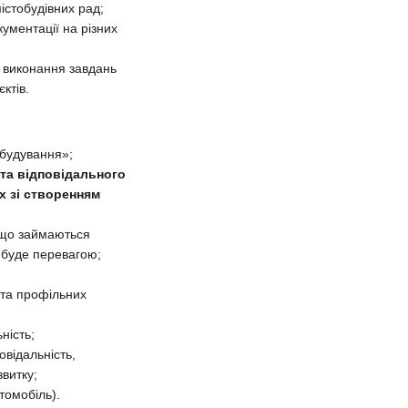
істобудівних рад;
кументації на різних
 виконання завдань
єктів.
обудування»;
ата відповідального
х зі створенням
, що займаються
 буде перевагою;
 та профільних
ність;
овідальність,
звитку;
томобіль).