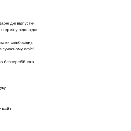
рні дні відпустки,
о терміну відповідно
ками співбесіди).
в сучасному офісі
тю безперебійного
уку.
 сайті