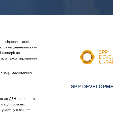
ері відновлюваної
 напрями девелопменту
інженерії до
ів, а також управління
алізації масштабних
SPP DEVELOPME
дно до ДБН та чинного
ізації проєктів;
участь у її захисті