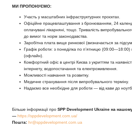
МИ ПРОПОНУЄМО:
Участь у масштабних інфраструктурних проєктах.
Офіційне працевлаштування з бронюванням, 24 календа
оплачувані лікарняні, тощо. Тривалість випробувальног
до вимог та норм законодавства.
Заробітна плата вище ринкової (визначається за підсум
Графік роботи: з понеділка по п’ятницю (09:00—18:00) 
(офлайн).
Комфортний офіс в центрі Києва з укриттям та наявніс
інтернету, водопостачання та електроживлення.
Можливості навчання та розвитку.
Медичне страхування після випробувального терміну.
Надаємо все необхідне для роботи — від кави до ноутб
Більше інформації про
SPP Development Ukraine
на нашому
—
https://sppdevelopment.com.ua/
Пошта:
hr@sppdevelopment.com.ua