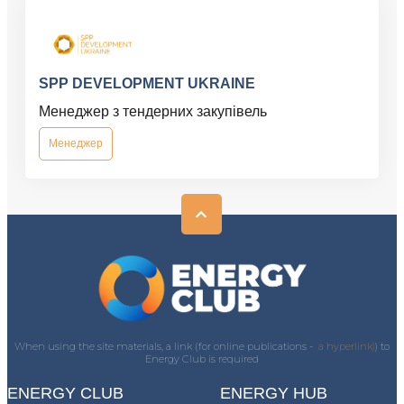
SPP DEVELOPMENT UKRAINE
Менеджер з тендерних закупівель
Менеджер
When using the site materials, a link (for online publications -
a hyperlink)
) to
Energy Club is required
ENERGY CLUB
ENERGY HUB