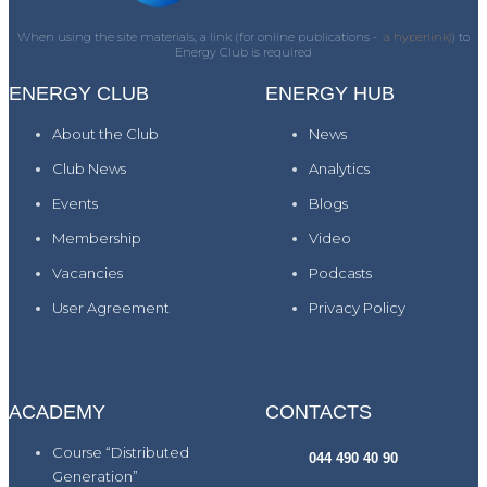
When using the site materials, a link (for online publications -
a hyperlink)
) to
Energy Club is required
ENERGY CLUB
ENERGY HUB
About the Club
News
Club News
Analytics
Events
Blogs
Membership
Video
Vacancies
Podcasts
User Agreement
Privacy Policy
ACADEMY
CONTACTS
Course “Distributed
044 490 40 90
Generation”