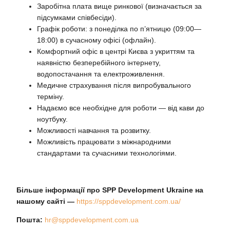
Заробітна плата вище ринкової (визначається за
підсумками співбесіди).
Графік роботи: з понеділка по п’ятницю (09:00—
18:00) в сучасному офісі (офлайн).
Комфортний офіс в центрі Києва з укриттям та
наявністю безперебійного інтернету,
водопостачання та електроживлення.
Медичне страхування після випробувального
терміну.
Надаємо все необхідне для роботи — від кави до
ноутбуку.
Можливості навчання та розвитку.
Можливість працювати з міжнародними
стандартами та сучасними технологіями.
Більше інформації про
SPP Development Ukraine
на
нашому сайті —
https://sppdevelopment.com.ua/
Пошта:
hr@sppdevelopment.com.ua