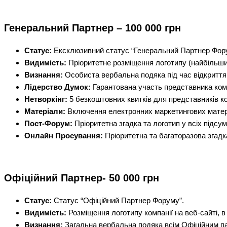
Генеральний Партнер – 100 000 грн
Статус:
Ексклюзивний статус “Генеральний Партнер Фор
Видимість:
Пріоритетне розміщення логотипу (найбільший 
Визнання:
Особиста вербальна подяка під час відкриття 
Лідерство Думок:
Гарантована участь представника компа
Нетворкінг:
5 безкоштовних квитків для представників ком
Матеріали:
Включення електронних маркетингових матеріа
Пост-Форум:
Пріоритетна згадка та логотип у всіх підсум
Онлайн Просування:
Пріоритетна та багаторазова згадк
Офіційний Партнер- 50 000 грн
Статус:
Статус “Офіційний Партнер Форуму”.
Видимість:
Розміщення логотипу компанії на веб-сайті, в 
Визнання:
Загальна вербальна подяка всім Офіційним па