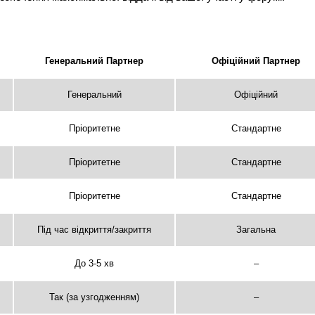
Генеральний Партнер
Офіційний Партнер
Генеральний
Офіційний
Пріоритетне
Стандартне
Пріоритетне
Стандартне
Пріоритетне
Стандартне
Під час відкриття/закриття
Загальна
До 3-5 хв
–
Так (за узгодженням)
–