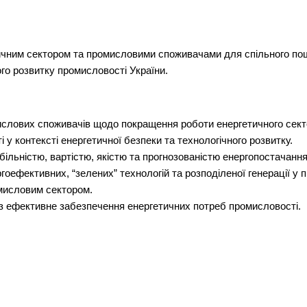
ичним сектором та промисловими споживачами для спільного по
го розвитку промисловості України.
слових споживачів щодо покращення роботи енергетичного сект
 у контексті енергетичної безпеки та технологічного розвитку.
абільністю, вартістю, якістю та прогнозованістю енергопостачання
ефективних, “зелених” технологій та розподіленої генерації у 
мисловим сектором.
з ефективне забезпечення енергетичних потреб промисловості.