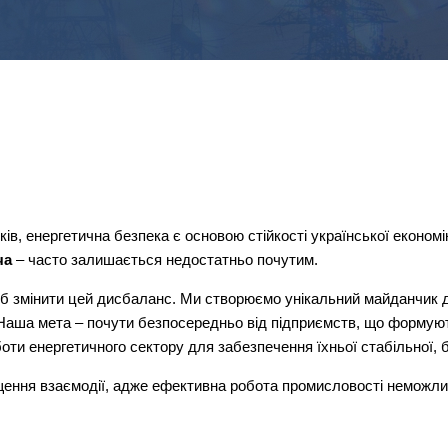
в, енергетична безпека є основою стійкості української економі
ча
– часто залишається недостатньо почутим.
об змінити цей дисбаланс. Ми створюємо унікальний майданчик
 Наша мета – почути безпосередньо від підприємств, що формують 
оти енергетичного сектору для забезпечення їхньої стабільної, б
ення взаємодії, адже ефективна робота промисловості неможлив