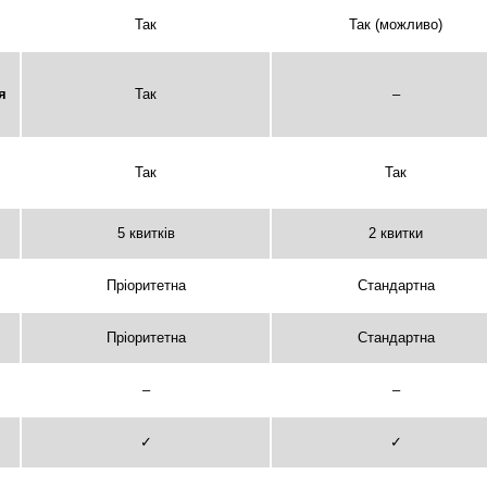
Так
Так (можливо)
я
Так
–
Так
Так
5 квитків
2 квитки
Пріоритетна
Стандартна
Пріоритетна
Стандартна
–
–
✓
✓