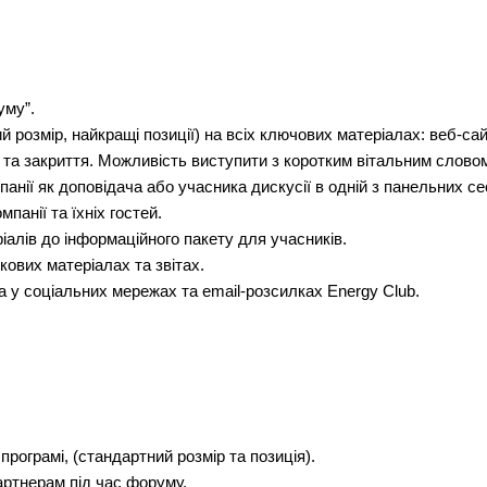
уму”.
розмір, найкращі позиції) на всіх ключових матеріалах: веб-сайт
та закриття. Можливість виступити з коротким вітальним словом
нії як доповідача або учасника дискусії в одній з панельних сес
панії та їхніх гостей.
лів до інформаційного пакету для учасників.
кових матеріалах та звітах.
а у соціальних мережах та email-розсилках Energy Club.
програмі, (стандартний розмір та позиція).
ртнерам під час форуму.