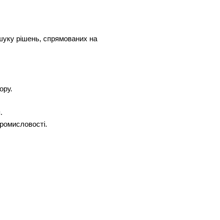
шуку рішень, спрямованих на
ору.
.
промисловості.