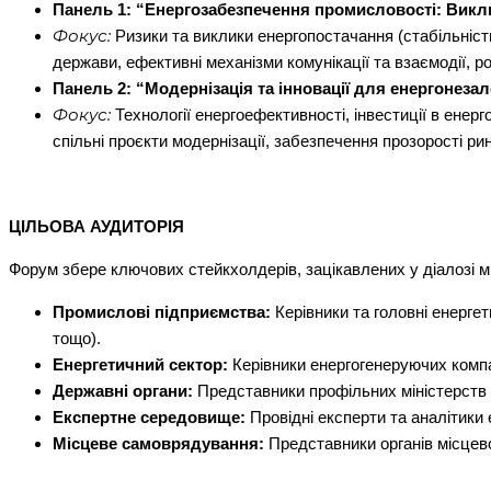
Панель 1: “Енергозабезпечення промисловості: Викл
Фокус:
Ризики та виклики енергопостачання (стабільність,
держави, ефективні механізми комунікації та взаємодії, 
Панель 2: “Модернізація та інновації для енергонеза
Фокус:
Технології енергоефективності, інвестиції в енерг
спільні проєкти модернізації, забезпечення прозорості ри
ЦІЛЬОВА АУДИТОРІЯ
Форум збере ключових стейкхолдерів, зацікавлених у діалозі м
Промислові підприємства:
Керівники та головні енерге
тощо).
Енергетичний сектор:
Керівники енергогенеруючих компан
Державні органи:
Представники профільних міністерств 
Експертне середовище:
Провідні експерти та аналітики 
Місцеве самоврядування:
Представники органів місцево