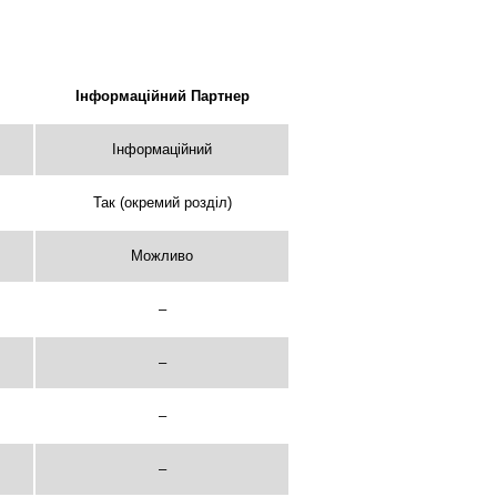
Інформаційний Партнер
Інформаційний
Так (окремий розділ)
Можливо
–
–
–
–