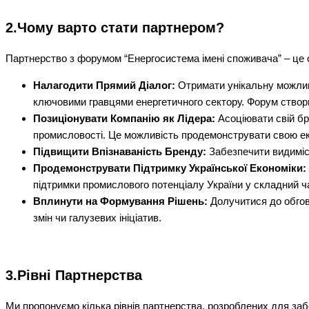
2.Чому варто стати партнером?
Партнерство з форумом “Енергосистема імені споживача” – це с
Налагодити Прямий Діалог:
Отримати унікальну можлив
ключовими гравцями енергетичного сектору. Форум створ
Позиціонувати Компанію як Лідера:
Асоціювати свій бр
промисловості. Це можливість продемонструвати свою ек
Підвищити Впізнаваність Бренду:
Забезпечити видиміст
Продемонструвати Підтримку Української Економіки:
підтримки промислового потенціалу України у складний ч
Вплинути на Формування Рішень:
Долучитися до обгов
змін чи галузевих ініціатив.
3.Рівні Партнерства
Ми пропонуємо кілька рівнів партнерства, розроблених для заб