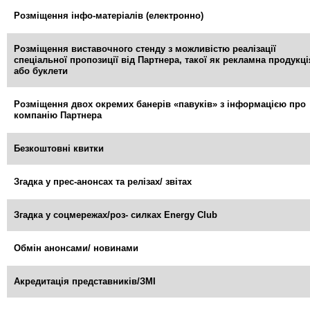
Розміщення інфо-матеріалів (електронно)
Розміщення виставочного стенду з можливістю реалізації
спеціальної пропозиції від Партнера, такої як рекламна продукці
або буклети
Розміщення двох окремих банерів «павуків» з інформацією про
компанію Партнера
Безкоштовні квитки
Згадка у
прес-анонсах та релізах
/ звітах
Згадка у соцмережах/роз- силках Energy Club
Обмін анонсами/ новинами
Акредитація представників/ЗМІ