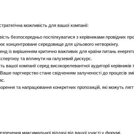
тратегічна можливість для вашої компанії:
ість безпосередньо поспілкуватися з керівниками провідних пр
ює концентроване середовище для цільового нетворкінгу.
енд із вирішенням критично важливих для країни питань енергет
спертизу та вплинути на галузевий дискурс.
ь вашої компанії серед високорелевантної аудиторії керівників 
Ваше партнерство стане свідченням залученості до процесів зміц
ас.
орення та напрацювання конкретних пропозицій, які можуть лягт
езпечення максимальної віддачі від вашої участі у форумі.