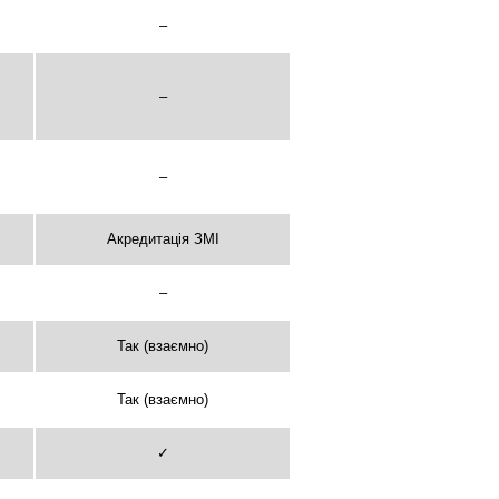
–
–
–
Акредитація ЗМІ
–
Так (взаємно)
Так (взаємно)
✓