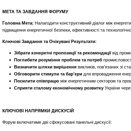
МЕТА ТА ЗАВДАННЯ ФОРУМУ
Головна Мета:
Налагодити конструктивний діалог між енергет
підвищення енергетичної безпеки, ефективності та технологічно
Ключові Завдання та Очікувані Результати:
Зібрати конкретні пропозиції та рекомендації
від проми
Поглибити розуміння проблем та потреб
промисловості
Визначити шляхи вирішення
викликів, пов’язаних зі ст
Обговорити стимули та бар’єри
для впровадження енерго
Посилити співпрацю
між енергетичним сектором та про
Сприяти сталому економічному розвитку
України чере
КЛЮЧОВІ НАПРЯМКИ ДИСКУСІЙ
Форум включатиме дві сфокусовані панельні дискусії: