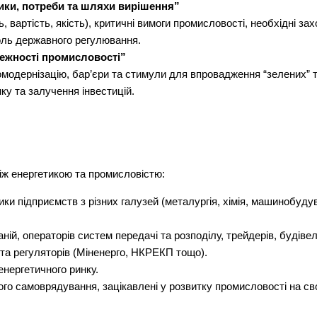
ики, потреби та шляхи вирішення”
 вартість, якість), критичні вимоги промисловості, необхідні за
роль державного регулювання.
лежності промисловості”
омодернізацію, бар’єри та стимули для впровадження “зелених” те
нку та залучення інвестицій.
іж енергетикою та промисловістю:
тики підприємств з різних галузей (металургія, хімія, машинобуд
ій, операторів систем передачі та розподілу, трейдерів, будівел
та регуляторів (Міненерго, НКРЕКП тощо).
енергетичного ринку.
го самоврядування, зацікавлені у розвитку промисловості на сво